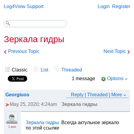
Log4View Support
Login
Register
Зеркала гидры
‹
›
Previous Topic
Next Topic
Classic
List
Threaded
1 message
Options
Georgiuos
Reply
|
Threaded
|
More
May 25, 2020; 4:24am
Зеркала гидры
Зеркала гидры
Всегда актульное зеркало
1 post
по этой ссылке